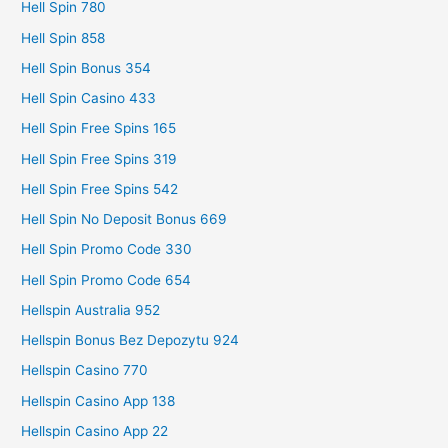
Hell Spin 780
Hell Spin 858
Hell Spin Bonus 354
Hell Spin Casino 433
Hell Spin Free Spins 165
Hell Spin Free Spins 319
Hell Spin Free Spins 542
Hell Spin No Deposit Bonus 669
Hell Spin Promo Code 330
Hell Spin Promo Code 654
Hellspin Australia 952
Hellspin Bonus Bez Depozytu 924
Hellspin Casino 770
Hellspin Casino App 138
Hellspin Casino App 22