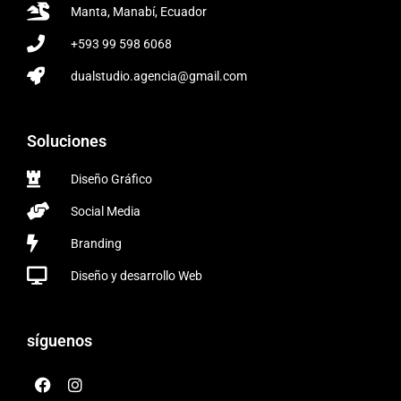
Manta, Manabí, Ecuador
+593 99 598 6068
dualstudio.agencia@gmail.com
Soluciones
Diseño Gráfico
Social Media
Branding
Diseño y desarrollo Web
síguenos
Facebook
Instagram