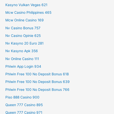
Kasyno Vulkan Vegas 621
Mcw Casino Philippines 465
Mcw Online Casino 169
Nv Casino Bonus 757
Nv Casino Opinie 625
Nv Kasyno 20 Euro 281
Nv Kasyno Apk 356
Nv Online Casino 111
Phlwin App Login 934
Phlwin Free 100 No Deposit Bonus 618
Phlwin Free 100 No Deposit Bonus 639
Phlwin Free 100 No Deposit Bonus 766
Piso 888 Casino 900
Queen 777 Casino 895
Queen 777 Casino 971