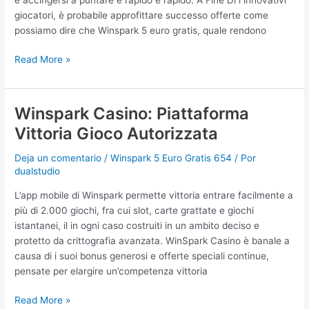
100
giocatori, è probabile approfittare successo offerte come
Successo
possiamo dire che Winspark 5 euro gratis, quale rendono
Bonus
Read More »
Winspark Casino: Piattaforma
Winspark
Casino:
Vittoria Gioco Autorizzata
Piattaforma
Vittoria
Deja un comentario
/
Winspark 5 Euro Gratis 654
/ Por
dualstudio
Gioco
Autorizzata
L’app mobile di Winspark permette vittoria entrare facilmente a
più di 2.000 giochi, fra cui slot, carte grattate e giochi
istantanei, il in ogni caso costruiti in un ambito deciso e
protetto da crittografia avanzata. WinSpark Casino è banale a
causa di i suoi bonus generosi e offerte speciali continue,
pensate per elargire un’competenza vittoria
Read More »