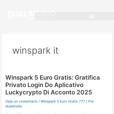
Ir
al
contenido
winspark it
Winspark 5 Euro Gratis: Gratifica
Winspark
5
Privato Login Do Aplicativo
Euro
Luckycrypto Di Acconto 2025
Gratis:
Gratifica
Deja un comentario
/
Winspark 5 Euro Gratis 777
/ Por
Privato
dualstudio
Login