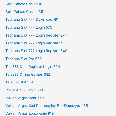
Spin Palace Casino 162
Spin Palace Casino 351
Tadhana Slot 777 Download 181
Tadhana Slot 777 Login 570
Tadhana Slot 777 Login Register 274
Tadhana Slot 777 Login Register 47
Tadhana Slot 777 Login Register 540
Tadhana Slot Pro 566
Tala888 Com Register Login 624
Tala888 Online Games 382
Tala888 Slot 351
Vip Slot 777 Login 833
Vulkan Vegas Bonus 578
Vulkan Vegas Kod Promocyjny Bez Depozytu 455
Vulkan Vegas Logowanie 819