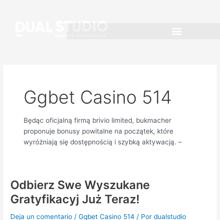
Ir
al
contenido
Ggbet Casino 514
Będąc oficjalną firmą brivio limited, bukmacher
proponuje bonusy powitalne na początek, które
wyróżniają się dostępnością i szybką aktywacją. –
Odbierz Swe Wyszukane
Odbierz
Swe
Gratyfikacyj Już Teraz!
Wyszukane
Gratyfikacyj
Deja un comentario
/
Ggbet Casino 514
/ Por
dualstudio