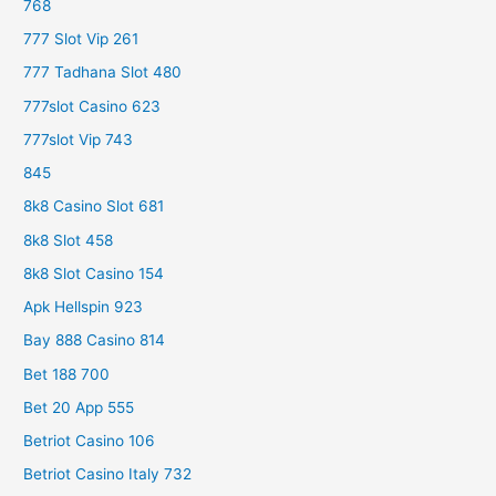
768
777 Slot Vip 261
777 Tadhana Slot 480
777slot Casino 623
777slot Vip 743
845
8k8 Casino Slot 681
8k8 Slot 458
8k8 Slot Casino 154
Apk Hellspin 923
Bay 888 Casino 814
Bet 188 700
Bet 20 App 555
Betriot Casino 106
Betriot Casino Italy 732