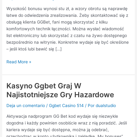
Już
Wysokość bonusu wynosi stu zł, a wzory obrotu są naprawdę
Teraz!
łatwe do odwiedzenia zrealizowania. Żeby skontaktować się z
obsługą klienta GGBet, fani mogą skorzystać z kilku
komfortowych technik łączności. Można wysłać wiadomość
list elektroniczny lub skorzystać z czatu na żywo dostępnego
bezpośrednio na witrynie. Konkretne wydaje się być określone
– jeśli ktoś lubi bawić się […]
Read More »
Kasyno Ggbet Graj W
Kasyno
Ggbet
Najistotniejsze Gry Hazardowe
Graj
W
Deja un comentario
/
Ggbet Casino 514
/ Por
dualstudio
Najistotniejsze
Aktywacja nadprogram GG Bet kod wydaje się niezwykle
Gry
dogodna i każdy powinien osobiście wraz z nią poradzić. Jeśli
Hazardowe
kariera wydaje się być dostępna, można ją odebrać,
przechodząc w konto użytkownika i zakładkę „My bonuses”.