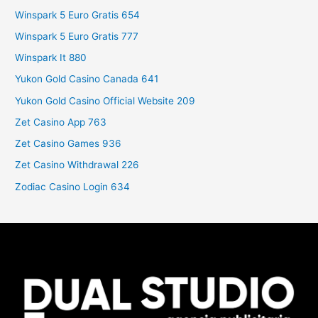
Winspark 5 Euro Gratis 654
Winspark 5 Euro Gratis 777
Winspark It 880
Yukon Gold Casino Canada 641
Yukon Gold Casino Official Website 209
Zet Casino App 763
Zet Casino Games 936
Zet Casino Withdrawal 226
Zodiac Casino Login 634