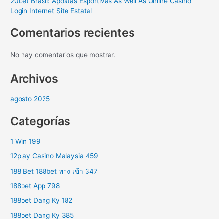
20bet Brasil: Apostas Esportivas As Well As Online Casino
Login Internet Site Estatal
Comentarios recientes
No hay comentarios que mostrar.
Archivos
agosto 2025
Categorías
1 Win 199
12play Casino Malaysia 459
188 Bet 188bet ทาง เข้า 347
188bet App 798
188bet Dang Ky 182
188bet Dang Ky 385