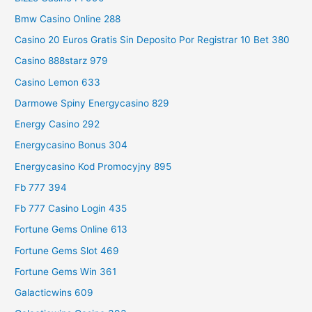
Bmw Casino Online 288
Casino 20 Euros Gratis Sin Deposito Por Registrar 10 Bet 380
Casino 888starz 979
Casino Lemon 633
Darmowe Spiny Energycasino 829
Energy Casino 292
Energycasino Bonus 304
Energycasino Kod Promocyjny 895
Fb 777 394
Fb 777 Casino Login 435
Fortune Gems Online 613
Fortune Gems Slot 469
Fortune Gems Win 361
Galacticwins 609