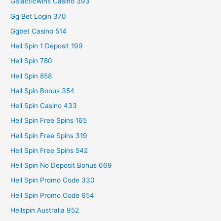
Galacticwins Casino 393
Gg Bet Login 370
Ggbet Casino 514
Hell Spin 1 Deposit 199
Hell Spin 780
Hell Spin 858
Hell Spin Bonus 354
Hell Spin Casino 433
Hell Spin Free Spins 165
Hell Spin Free Spins 319
Hell Spin Free Spins 542
Hell Spin No Deposit Bonus 669
Hell Spin Promo Code 330
Hell Spin Promo Code 654
Hellspin Australia 952