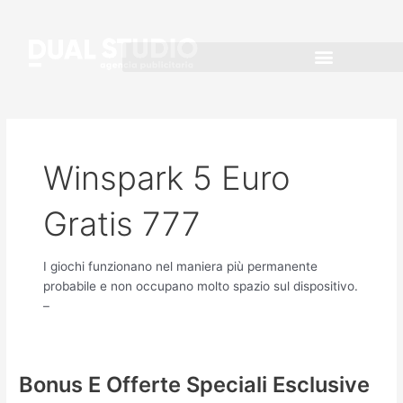
Ir
al
contenido
Winspark 5 Euro
Gratis 777
I giochi funzionano nel maniera più permanente
probabile e non occupano molto spazio sul dispositivo.
–
Bonus E Offerte Speciali Esclusive
Bonus
E