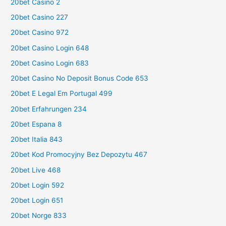
20bet Casino 2
20bet Casino 227
20bet Casino 972
20bet Casino Login 648
20bet Casino Login 683
20bet Casino No Deposit Bonus Code 653
20bet E Legal Em Portugal 499
20bet Erfahrungen 234
20bet Espana 8
20bet Italia 843
20bet Kod Promocyjny Bez Depozytu 467
20bet Live 468
20bet Login 592
20bet Login 651
20bet Norge 833