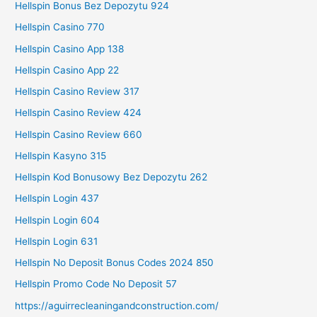
Hellspin Bonus Bez Depozytu 924
Hellspin Casino 770
Hellspin Casino App 138
Hellspin Casino App 22
Hellspin Casino Review 317
Hellspin Casino Review 424
Hellspin Casino Review 660
Hellspin Kasyno 315
Hellspin Kod Bonusowy Bez Depozytu 262
Hellspin Login 437
Hellspin Login 604
Hellspin Login 631
Hellspin No Deposit Bonus Codes 2024 850
Hellspin Promo Code No Deposit 57
https://aguirrecleaningandconstruction.com/