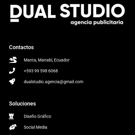
Contactos
Manta, Manabí, Ecuador
+593 99 598 6068
dualstudio.agencia@gmail.com
Soluciones
Diseño Gráfico
Social Media