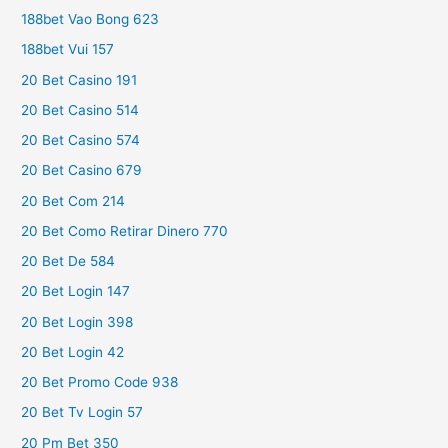
188bet Vao Bong 623
188bet Vui 157
20 Bet Casino 191
20 Bet Casino 514
20 Bet Casino 574
20 Bet Casino 679
20 Bet Com 214
20 Bet Como Retirar Dinero 770
20 Bet De 584
20 Bet Login 147
20 Bet Login 398
20 Bet Login 42
20 Bet Promo Code 938
20 Bet Tv Login 57
20 Pm Bet 350