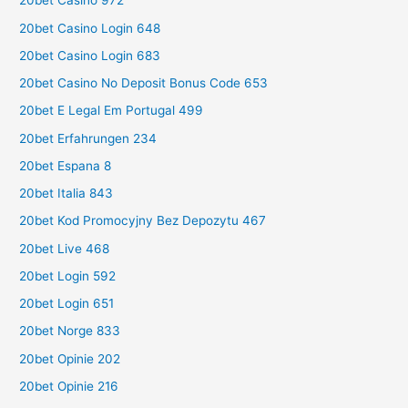
20bet Casino 972
20bet Casino Login 648
20bet Casino Login 683
20bet Casino No Deposit Bonus Code 653
20bet E Legal Em Portugal 499
20bet Erfahrungen 234
20bet Espana 8
20bet Italia 843
20bet Kod Promocyjny Bez Depozytu 467
20bet Live 468
20bet Login 592
20bet Login 651
20bet Norge 833
20bet Opinie 202
20bet Opinie 216