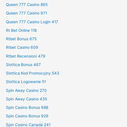
Queen 777 Casino 895
Queen 777 Casino 971
Queen 777 Casino Login 417
Rt Bet Online 118
Rtbet Bonus 675
Rtbet Casino 609
Rtbet Recensioni 479
Slottica Bonus 467
Slottica Kod Promocyjny 543
Slottica Logowanie 51
Spin Away Casino 270
Spin Away Casino 435
Spin Casino Bonus 688
Spin Casino Bonus 929
Spin Casino Canada 241