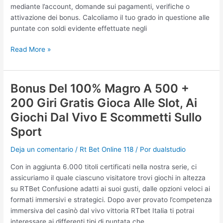
mediante l’account, domande sui pagamenti, verifiche o
Brillanti
attivazione dei bonus. Calcoliamo il tuo grado in questione alle
puntate con soldi evidente effettuate negli
Read More »
Bonus Del 100% Magro A 500 +
Bonus
Del
200 Giri Gratis Gioca Alle Slot, Ai
100%
Giochi Dal Vivo E Scommetti Sullo
Magro
Sport
A
500
Deja un comentario
/
Rt Bet Online 118
/ Por
dualstudio
+
200
Con in aggiunta 6.000 titoli certificati nella nostra serie, ci
Giri
assicuriamo il quale ciascuno visitatore trovi giochi in altezza
Gratis
su RTBet Confusione adatti ai suoi gusti, dalle opzioni veloci ai
Gioca
formati immersivi e strategici. Dopo aver provato l’competenza
Alle
immersiva del casinò dal vivo vittoria RTbet Italia ti potrai
Slot,
interessare ai differenti tipi di puntata che