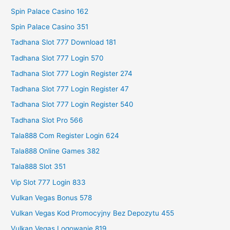
Spin Palace Casino 162
Spin Palace Casino 351
Tadhana Slot 777 Download 181
Tadhana Slot 777 Login 570
Tadhana Slot 777 Login Register 274
Tadhana Slot 777 Login Register 47
Tadhana Slot 777 Login Register 540
Tadhana Slot Pro 566
Tala888 Com Register Login 624
Tala888 Online Games 382
Tala888 Slot 351
Vip Slot 777 Login 833
Vulkan Vegas Bonus 578
Vulkan Vegas Kod Promocyjny Bez Depozytu 455
Vulkan Vegas Logowanie 819