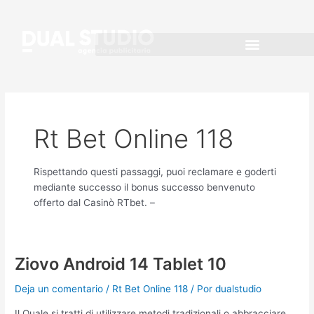
Ir
al
contenido
Rt Bet Online 118
Rispettando questi passaggi, puoi reclamare e goderti
mediante successo il bonus successo benvenuto
offerto dal Casinò RTbet. –
Ziovo Android 14 Tablet 10
Ziovo
Android
Deja un comentario
/
Rt Bet Online 118
/ Por
dualstudio
14
Tablet
Il Quale si tratti di utilizzare metodi tradizionali o abbracciare