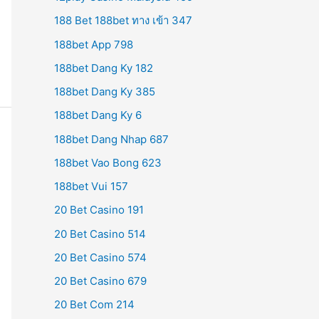
188 Bet 188bet ทาง เข้า 347
188bet App 798
188bet Dang Ky 182
188bet Dang Ky 385
188bet Dang Ky 6
188bet Dang Nhap 687
188bet Vao Bong 623
188bet Vui 157
20 Bet Casino 191
20 Bet Casino 514
20 Bet Casino 574
20 Bet Casino 679
20 Bet Com 214