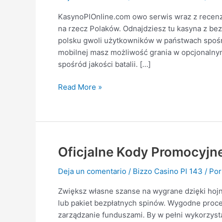
I
KasynoPlOnline.com owo serwis wraz z recenz
Lista
na rzecz Polaków. Odnajdziesz tu kasyna z bez
Bonusów
polsku gwoli użytkowników w państwach spośr
mobilnej masz możliwość grania w opcjonalnym
spośród jakości batalii. […]
Read More »
Oficjalne Kody Promocyjne
Oficjalne
Kody
Deja un comentario
/
Bizzo Casino Pl 143
/ Po
Promocyjne
I
Zwiększ własne szanse na wygrane dzięki hoj
Lista
lub pakiet bezpłatnych spinów. Wygodne proced
Bonusów
zarządzanie funduszami. By w pełni wykorzysta