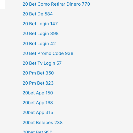
20 Bet Como Retirar Dinero 770
20 Bet De 584
20 Bet Login 147
20 Bet Login 398
20 Bet Login 42
20 Bet Promo Code 938
20 Bet Tv Login 57
20 Pm Bet 350
20 Pm Bet 823
20bet App 150
20bet App 168
20bet App 315
20bet Belepes 238
20bet Bet 950