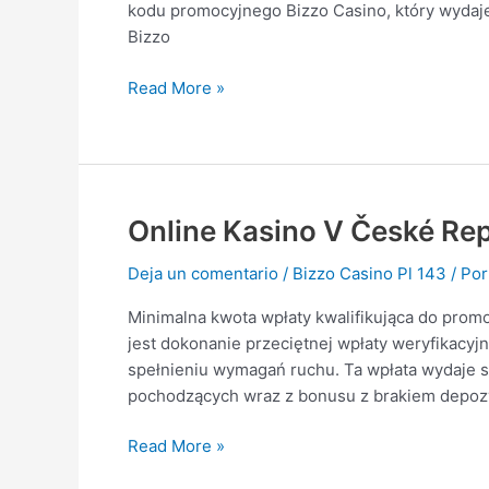
kodu promocyjnego Bizzo Casino, który wydaje
Bizzo
Read More »
Online Kasino V České Re
Online
Kasino
Deja un comentario
/
Bizzo Casino Pl 143
/ Po
V
České
Minimalna kwota wpłaty kwalifikująca do prom
Republice
jest dokonanie przeciętnej wpłaty weryfikacyj
spełnieniu wymagań ruchu. Ta wpłata wydaje si
pochodzących wraz z bonusu z brakiem depoz
Read More »