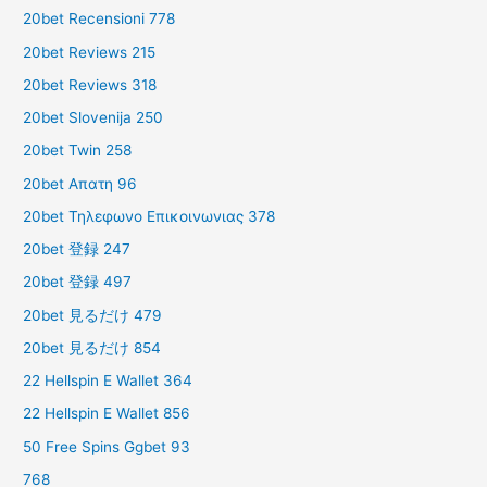
20bet Recensioni 778
20bet Reviews 215
20bet Reviews 318
20bet Slovenija 250
20bet Twin 258
20bet Απατη 96
20bet Τηλεφωνο Επικοινωνιας 378
20bet 登録 247
20bet 登録 497
20bet 見るだけ 479
20bet 見るだけ 854
22 Hellspin E Wallet 364
22 Hellspin E Wallet 856
50 Free Spins Ggbet 93
768