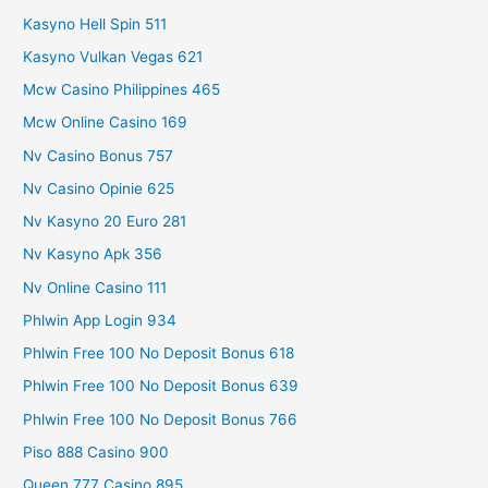
Kasyno Hell Spin 511
Kasyno Vulkan Vegas 621
Mcw Casino Philippines 465
Mcw Online Casino 169
Nv Casino Bonus 757
Nv Casino Opinie 625
Nv Kasyno 20 Euro 281
Nv Kasyno Apk 356
Nv Online Casino 111
Phlwin App Login 934
Phlwin Free 100 No Deposit Bonus 618
Phlwin Free 100 No Deposit Bonus 639
Phlwin Free 100 No Deposit Bonus 766
Piso 888 Casino 900
Queen 777 Casino 895