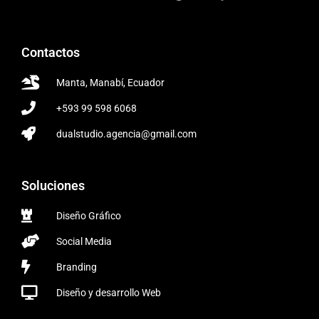
Contactos
Manta, Manabí, Ecuador
+593 99 598 6068
dualstudio.agencia@gmail.com
Soluciones
Diseño Gráfico
Social Media
Branding
Diseño y desarrollo Web