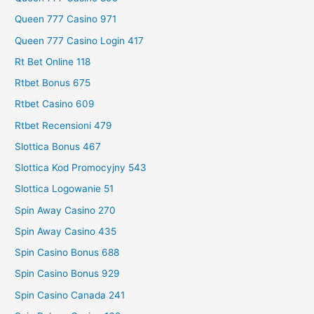
Queen 777 Casino 971
Queen 777 Casino Login 417
Rt Bet Online 118
Rtbet Bonus 675
Rtbet Casino 609
Rtbet Recensioni 479
Slottica Bonus 467
Slottica Kod Promocyjny 543
Slottica Logowanie 51
Spin Away Casino 270
Spin Away Casino 435
Spin Casino Bonus 688
Spin Casino Bonus 929
Spin Casino Canada 241