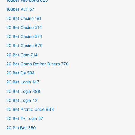
188bet Vao Bong 623
188bet Vui 157
20 Bet Casino 191
20 Bet Casino 514
20 Bet Casino 574
20 Bet Casino 679
20 Bet Com 214
20 Bet Como Retirar Dinero 770
20 Bet De 584
20 Bet Login 147
20 Bet Login 398
20 Bet Login 42
20 Bet Promo Code 938
20 Bet Tv Login 57
20 Pm Bet 350