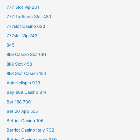
777 Slot Vip 261
777 Tadhana Slot 480
777slot Casino 623
777slot Vip 743
845
8k8 Casino Slot 681
8k8 Slot 458
8k8 Slot Casino 154
Apk Hellspin 923
Bay 888 Casino 814
Bet 188 700
Bet 20 App 555
Betriot Casino 106
Betriot Casino Italy 732
Betriot Casino Login 330