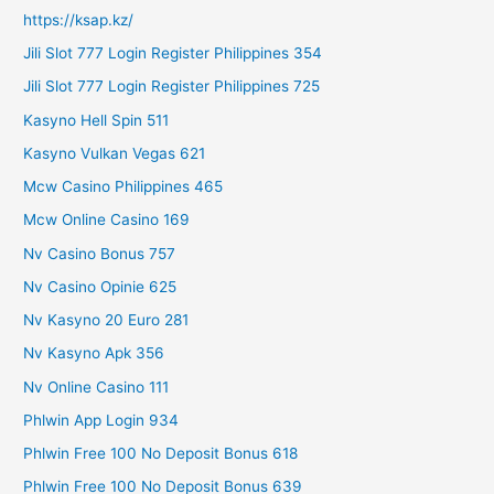
https://ksap.kz/
Jili Slot 777 Login Register Philippines 354
Jili Slot 777 Login Register Philippines 725
Kasyno Hell Spin 511
Kasyno Vulkan Vegas 621
Mcw Casino Philippines 465
Mcw Online Casino 169
Nv Casino Bonus 757
Nv Casino Opinie 625
Nv Kasyno 20 Euro 281
Nv Kasyno Apk 356
Nv Online Casino 111
Phlwin App Login 934
Phlwin Free 100 No Deposit Bonus 618
Phlwin Free 100 No Deposit Bonus 639