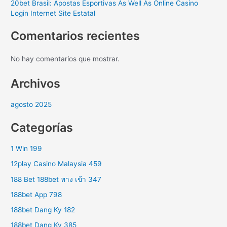
20bet Brasil: Apostas Esportivas As Well As Online Casino
Login Internet Site Estatal
Comentarios recientes
No hay comentarios que mostrar.
Archivos
agosto 2025
Categorías
1 Win 199
12play Casino Malaysia 459
188 Bet 188bet ทาง เข้า 347
188bet App 798
188bet Dang Ky 182
188bet Dang Ky 385