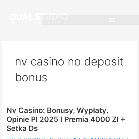
Ir
al
contenido
nv casino no deposit
bonus
Nv Casino: Bonusy, Wypłaty,
Nv
Casino:
Opinie Pl 2025 I Premia 4000 Zł +
Bonusy,
Setka Ds
Wypłaty,
Opinie