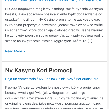
Deja un comentario
/
Nv Kasyno 20 Euro 281
/ Por
dualstudio
Pl
2025
Nie Zaakceptować mogliśmy pominąć też faktycznie ważnych
I
kwestii, jakim sposobem obsługa klienta bądź dopasowanie do
Premia
urządzeń mobilnych. NV Casino premia to nie zaakceptować
4000
tylko hojna propozycja powitalna, jednak również pewne zniżki
Zł
i mechanizmy, które doceniają lojalność graczy. Jasne warunki
+
i przejrzysty program ruchu sprawiają, że każdy posiada realną
Setka
szansę na zwiększenie swoich wygranych. Które To […]
Ds
Read More »
Nv Kasyno Kod Promocji
Nv
Kasyno
Deja un comentario
/
Nv Casino Opinie 625
/ Por
dualstudio
Kod
Promocji
Kasyno NV dzierży system lojalnościowy, który oferuje fanom
bonusy zwrotu gotówki, jak wzbogaca pierwotnego
doświadczenia związane z grą. Punkty te można wymieniać na
oryginalne pieniądze, jakie możliwości pomaga graczom czuć
się więcej związanymi spośród społecznością gier. W miarę jak