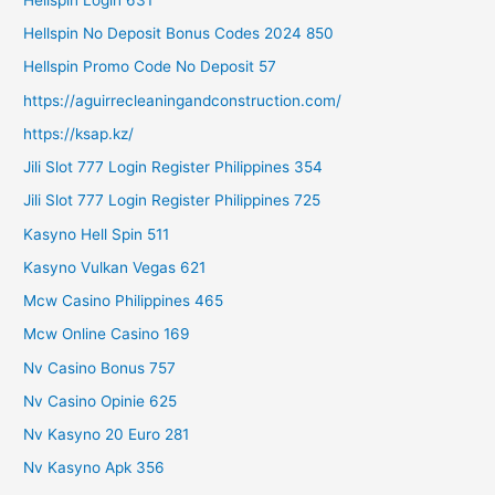
Hellspin No Deposit Bonus Codes 2024 850
Hellspin Promo Code No Deposit 57
https://aguirrecleaningandconstruction.com/
https://ksap.kz/
Jili Slot 777 Login Register Philippines 354
Jili Slot 777 Login Register Philippines 725
Kasyno Hell Spin 511
Kasyno Vulkan Vegas 621
Mcw Casino Philippines 465
Mcw Online Casino 169
Nv Casino Bonus 757
Nv Casino Opinie 625
Nv Kasyno 20 Euro 281
Nv Kasyno Apk 356