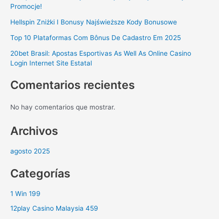
Promocje!
Hellspin Zniżki I Bonusy Najświeższe Kody Bonusowe
Top 10 Plataformas Com Bônus De Cadastro Em 2025
20bet Brasil: Apostas Esportivas As Well As Online Casino
Login Internet Site Estatal
Comentarios recientes
No hay comentarios que mostrar.
Archivos
agosto 2025
Categorías
1 Win 199
12play Casino Malaysia 459