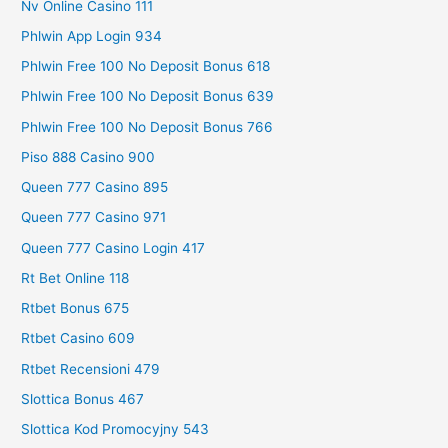
Nv Online Casino 111
Phlwin App Login 934
Phlwin Free 100 No Deposit Bonus 618
Phlwin Free 100 No Deposit Bonus 639
Phlwin Free 100 No Deposit Bonus 766
Piso 888 Casino 900
Queen 777 Casino 895
Queen 777 Casino 971
Queen 777 Casino Login 417
Rt Bet Online 118
Rtbet Bonus 675
Rtbet Casino 609
Rtbet Recensioni 479
Slottica Bonus 467
Slottica Kod Promocyjny 543