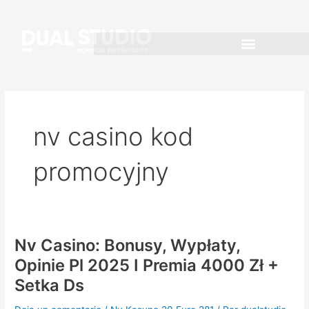
Ir
al
contenido
nv casino kod
promocyjny
Nv Casino: Bonusy, Wypłaty,
Nv
Casino:
Opinie Pl 2025 I Premia 4000 Zł +
Bonusy,
Setka Ds
Wypłaty,
Opinie