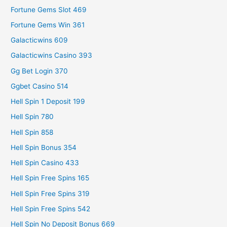
Fortune Gems Slot 469
Fortune Gems Win 361
Galacticwins 609
Galacticwins Casino 393
Gg Bet Login 370
Ggbet Casino 514
Hell Spin 1 Deposit 199
Hell Spin 780
Hell Spin 858
Hell Spin Bonus 354
Hell Spin Casino 433
Hell Spin Free Spins 165
Hell Spin Free Spins 319
Hell Spin Free Spins 542
Hell Spin No Deposit Bonus 669