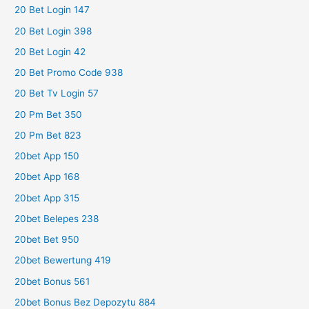
20 Bet Login 147
20 Bet Login 398
20 Bet Login 42
20 Bet Promo Code 938
20 Bet Tv Login 57
20 Pm Bet 350
20 Pm Bet 823
20bet App 150
20bet App 168
20bet App 315
20bet Belepes 238
20bet Bet 950
20bet Bewertung 419
20bet Bonus 561
20bet Bonus Bez Depozytu 884