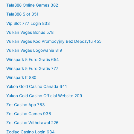
Tala888 Online Games 382
Tala888 Slot 351
Vip Slot 777 Login 833
Vulkan Vegas Bonus 578
Vulkan Vegas Kod Promocyjny Bez Depozytu 455
Vulkan Vegas Logowanie 819
Winspark 5 Euro Gratis 654
Winspark 5 Euro Gratis 777
Winspark It 880
Yukon Gold Casino Canada 641
Yukon Gold Casino Official Website 209
Zet Casino App 763
Zet Casino Games 936
Zet Casino Withdrawal 226
Zodiac Casino Login 634