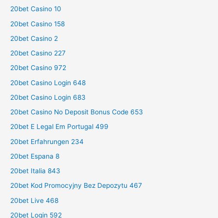
20bet Casino 10
20bet Casino 158
20bet Casino 2
20bet Casino 227
20bet Casino 972
20bet Casino Login 648
20bet Casino Login 683
20bet Casino No Deposit Bonus Code 653
20bet E Legal Em Portugal 499
20bet Erfahrungen 234
20bet Espana 8
20bet Italia 843
20bet Kod Promocyjny Bez Depozytu 467
20bet Live 468
20bet Login 592