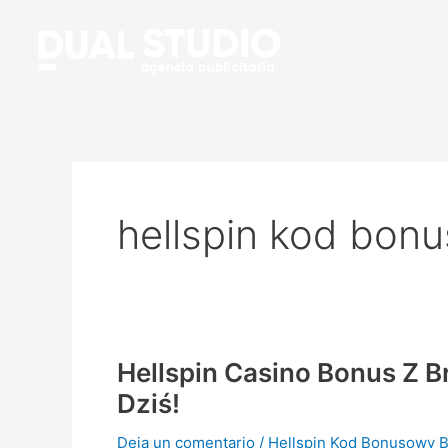
Ir
al
contenido
hellspin kod bon
Hellspin Casino Bonus Z 
Hellspin
Casino
Dziś!
Bonus
Z
Deja un comentario
/
Hellspin Kod Bonusowy 