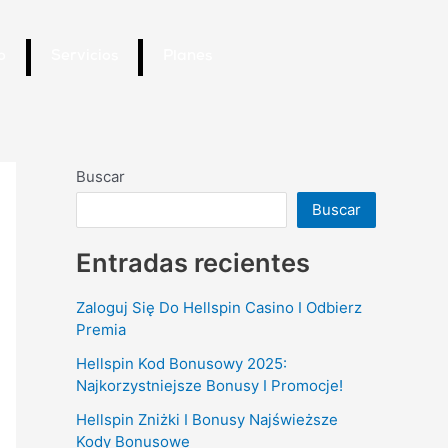
o
Servicios
Planes
Buscar
Buscar
Entradas recientes
Zaloguj Się Do Hellspin Casino I Odbierz
Premia
Hellspin Kod Bonusowy 2025:
Najkorzystniejsze Bonusy I Promocje!
Hellspin Zniżki I Bonusy Najświeższe
Kody Bonusowe