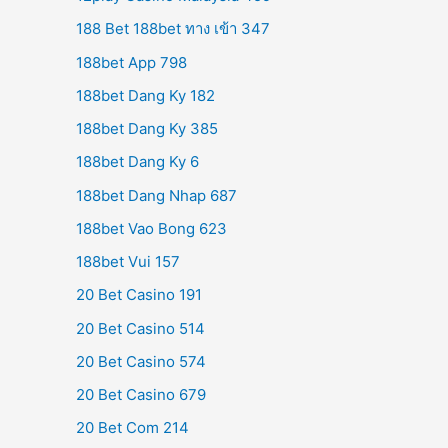
188 Bet 188bet ทาง เข้า 347
188bet App 798
188bet Dang Ky 182
188bet Dang Ky 385
188bet Dang Ky 6
188bet Dang Nhap 687
188bet Vao Bong 623
188bet Vui 157
20 Bet Casino 191
20 Bet Casino 514
20 Bet Casino 574
20 Bet Casino 679
20 Bet Com 214