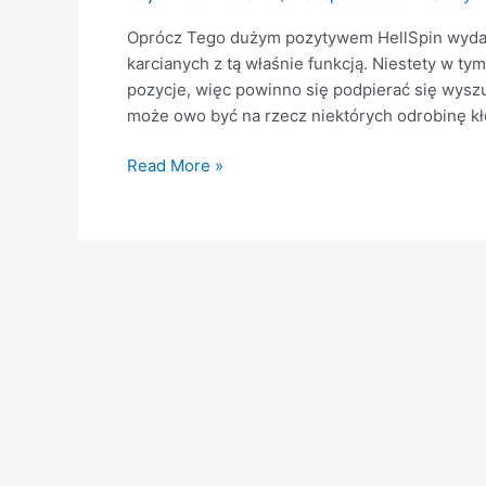
Brakiem
Oprócz Tego dużym pozytywem HellSpin wydaje
Depozytu
karcianych z tą właśnie funkcją. Niestety w ty
Odbierz
pozycje, więc powinno się podpierać się wyszu
Już
może owo być na rzecz niektórych odrobinę kłop
Dziś!
Read More »