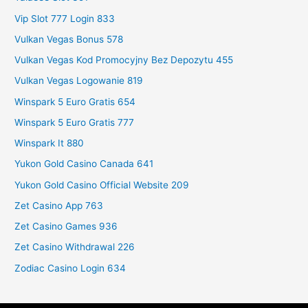
Vip Slot 777 Login 833
Vulkan Vegas Bonus 578
Vulkan Vegas Kod Promocyjny Bez Depozytu 455
Vulkan Vegas Logowanie 819
Winspark 5 Euro Gratis 654
Winspark 5 Euro Gratis 777
Winspark It 880
Yukon Gold Casino Canada 641
Yukon Gold Casino Official Website 209
Zet Casino App 763
Zet Casino Games 936
Zet Casino Withdrawal 226
Zodiac Casino Login 634