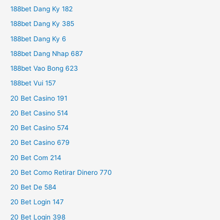
188bet Dang Ky 182
188bet Dang Ky 385
188bet Dang Ky 6
188bet Dang Nhap 687
188bet Vao Bong 623
188bet Vui 157
20 Bet Casino 191
20 Bet Casino 514
20 Bet Casino 574
20 Bet Casino 679
20 Bet Com 214
20 Bet Como Retirar Dinero 770
20 Bet De 584
20 Bet Login 147
20 Bet Login 398