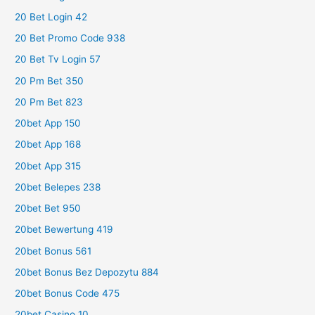
20 Bet Login 42
20 Bet Promo Code 938
20 Bet Tv Login 57
20 Pm Bet 350
20 Pm Bet 823
20bet App 150
20bet App 168
20bet App 315
20bet Belepes 238
20bet Bet 950
20bet Bewertung 419
20bet Bonus 561
20bet Bonus Bez Depozytu 884
20bet Bonus Code 475
20bet Casino 10