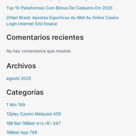
Top 10 Plataformas Com Bônus De Cadastro Em 2025
20bet Brasil: Apostas Esportivas As Well As Online Casino
Login Internet Site Estatal
Comentarios recientes
No hay comentarios que mostrar.
Archivos
agosto 2025
Categorías
1 Win 199
12play Casino Malaysia 459
188 Bet 188bet ทาง เข้า 347
188bet App 798