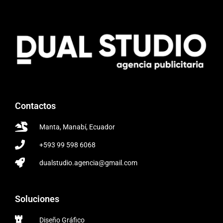
Contactos
Manta, Manabí, Ecuador
+593 99 598 6068
dualstudio.agencia@gmail.com
Soluciones
Diseño Gráfico