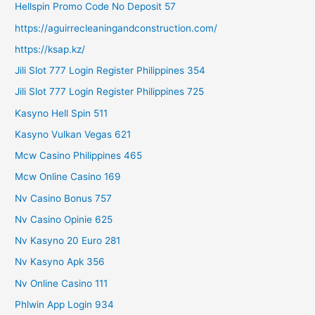
Hellspin Promo Code No Deposit 57
https://aguirrecleaningandconstruction.com/
https://ksap.kz/
Jili Slot 777 Login Register Philippines 354
Jili Slot 777 Login Register Philippines 725
Kasyno Hell Spin 511
Kasyno Vulkan Vegas 621
Mcw Casino Philippines 465
Mcw Online Casino 169
Nv Casino Bonus 757
Nv Casino Opinie 625
Nv Kasyno 20 Euro 281
Nv Kasyno Apk 356
Nv Online Casino 111
Phlwin App Login 934