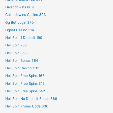
Galacticwins 609
Galacticwins Casino 393
Gg Bet Login 370
Ggbet Casino 514
Hell Spin 1 Deposit 199
Hell Spin 780
Hell Spin 858
Hell Spin Bonus 354
Hell Spin Casino 433
Hell Spin Free Spins 165
Hell Spin Free Spins 319
Hell Spin Free Spins 542
Hell Spin No Deposit Bonus 669
Hell Spin Promo Code 330