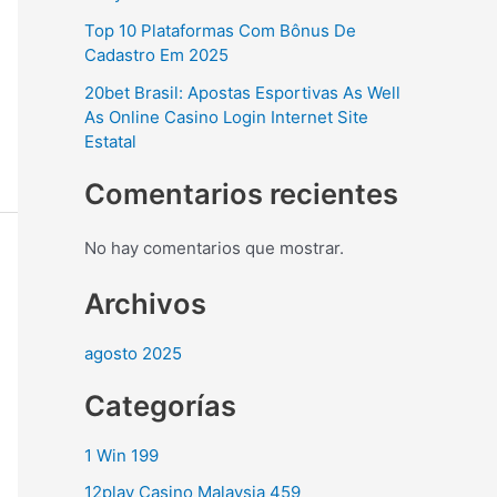
Top 10 Plataformas Com Bônus De
Cadastro Em 2025
20bet Brasil: Apostas Esportivas As Well
As Online Casino Login Internet Site
Estatal
Comentarios recientes
No hay comentarios que mostrar.
Archivos
agosto 2025
Categorías
1 Win 199
12play Casino Malaysia 459