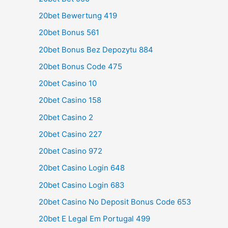
20bet Bewertung 419
20bet Bonus 561
20bet Bonus Bez Depozytu 884
20bet Bonus Code 475
20bet Casino 10
20bet Casino 158
20bet Casino 2
20bet Casino 227
20bet Casino 972
20bet Casino Login 648
20bet Casino Login 683
20bet Casino No Deposit Bonus Code 653
20bet E Legal Em Portugal 499