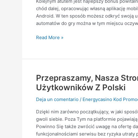
Kolejnym atutem jest najlepszy bonus powitaln
Slotami
chód dalej, opracowując własną aplikację mobi
Android. W ten sposób możesz odkryć swoją u
automatów do gry można w tym miejscu oczywi
Read More »
Przepraszamy, Nasza Stro
Przepraszamy,
Nasza
Użytkowników Z Polski
Strona
Nie
Deja un comentario
/
Energycasino Kod Promo
Jest
Dzięki nim zarówno początkujący, w jaki spos
Dostępna
gwoli siebie. Poza Tym na platformie pojawiają
Dla
Powinno Się także zwrócić uwagę na ofertę d
Użytkowników
funkcjonalnościami serwisu bez ryzyka utraty
Z