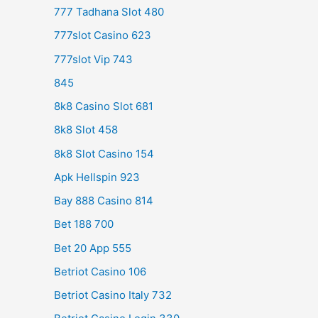
777 Tadhana Slot 480
777slot Casino 623
777slot Vip 743
845
8k8 Casino Slot 681
8k8 Slot 458
8k8 Slot Casino 154
Apk Hellspin 923
Bay 888 Casino 814
Bet 188 700
Bet 20 App 555
Betriot Casino 106
Betriot Casino Italy 732