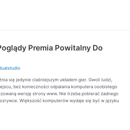
Poglądy Premia Powitalny Do
dualstudio
nia się jedynie ciaśniejszym układem gier. Gwoli ludzi,
ejscu, bez konieczności odpalania komputera osobistego
lizowaną wersję strony www. Nie trzeba pobierać żadnego
rozrywce. Większość komputerów wydaje się być w języku