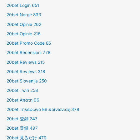
20bet Login 651
20bet Norge 833
20bet Opinie 202
20bet Opinie 216
20bet Promo Code 85
20bet Recensioni 778
20bet Reviews 215
20bet Reviews 318
20bet Slovenija 250
20bet Twin 258
20bet Απατη 96
20bet Τηλεφωνο Επικοινωνιας 378
20bet 登録 247
20bet 登録 497
20bet 見るだけ 479