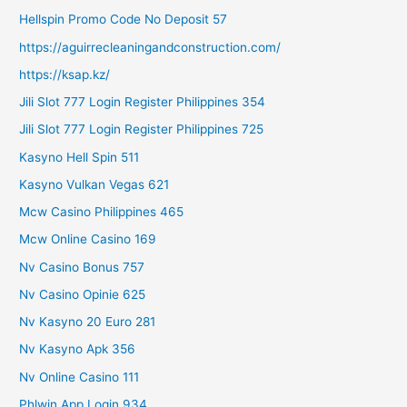
Hellspin Promo Code No Deposit 57
https://aguirrecleaningandconstruction.com/
https://ksap.kz/
Jili Slot 777 Login Register Philippines 354
Jili Slot 777 Login Register Philippines 725
Kasyno Hell Spin 511
Kasyno Vulkan Vegas 621
Mcw Casino Philippines 465
Mcw Online Casino 169
Nv Casino Bonus 757
Nv Casino Opinie 625
Nv Kasyno 20 Euro 281
Nv Kasyno Apk 356
Nv Online Casino 111
Phlwin App Login 934