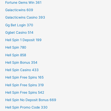
Fortune Gems Win 361
Galacticwins 609
Galacticwins Casino 393
Gg Bet Login 370
Ggbet Casino 514
Hell Spin 1 Deposit 199
Hell Spin 780
Hell Spin 858
Hell Spin Bonus 354
Hell Spin Casino 433
Hell Spin Free Spins 165
Hell Spin Free Spins 319
Hell Spin Free Spins 542
Hell Spin No Deposit Bonus 669
Hell Spin Promo Code 330