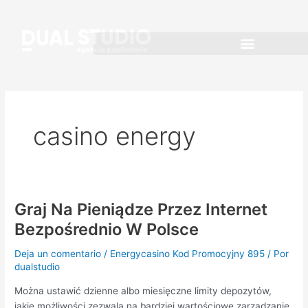
Ir
al
contenido
casino energy
Graj Na Pieniądze Przez Internet
Graj
Na
Bezpośrednio W Polsce
Pieniądze
Przez
Deja un comentario
/
Energycasino Kod Promocyjny 895
/ Por
dualstudio
Internet
Bezpośrednio
Można ustawić dzienne albo miesięczne limity depozytów,
W
jakie możliwości zezwala na bardziej wartościowe zarządzanie