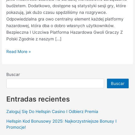
Polsce
budżetem. Dodatkowo, dostępne są statystyki sesji gry, które
pokazują, jak dużo czasu spędziliśmy na rozgrywce.
Odpowiedzialna gra owo centralny element każdej platformy
hazardowej, która dba o dobro własnych użytkowników.
Bezpieczna I Uczciwa Platforma Hazardowa Gwoli Graczy Z
Polski Zgodnie z naszym […]
Read More »
Buscar
Buscar
Entradas recientes
Zaloguj Się Do Hellspin Casino I Odbierz Premia
Hellspin Kod Bonusowy 2025: Najkorzystniejsze Bonusy I
Promocje!