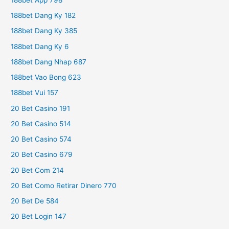
188bet Dang Ky 182
188bet Dang Ky 385
188bet Dang Ky 6
188bet Dang Nhap 687
188bet Vao Bong 623
188bet Vui 157
20 Bet Casino 191
20 Bet Casino 514
20 Bet Casino 574
20 Bet Casino 679
20 Bet Com 214
20 Bet Como Retirar Dinero 770
20 Bet De 584
20 Bet Login 147