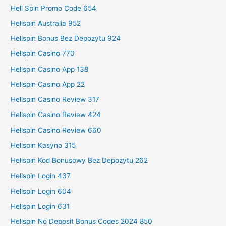
Hell Spin Promo Code 654
Hellspin Australia 952
Hellspin Bonus Bez Depozytu 924
Hellspin Casino 770
Hellspin Casino App 138
Hellspin Casino App 22
Hellspin Casino Review 317
Hellspin Casino Review 424
Hellspin Casino Review 660
Hellspin Kasyno 315
Hellspin Kod Bonusowy Bez Depozytu 262
Hellspin Login 437
Hellspin Login 604
Hellspin Login 631
Hellspin No Deposit Bonus Codes 2024 850