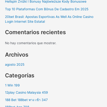
Hellspin Zniżki I Bonusy Najświeższe Kody Bonusowe
Top 10 Plataformas Com Bônus De Cadastro Em 2025
20bet Brasil: Apostas Esportivas As Well As Online Casino
Login Internet Site Estatal
Comentarios recientes
No hay comentarios que mostrar.
Archivos
agosto 2025
Categorías
1 Win 199
12play Casino Malaysia 459
188 Bet 188bet ทาง เข้า 347
188bet App 798