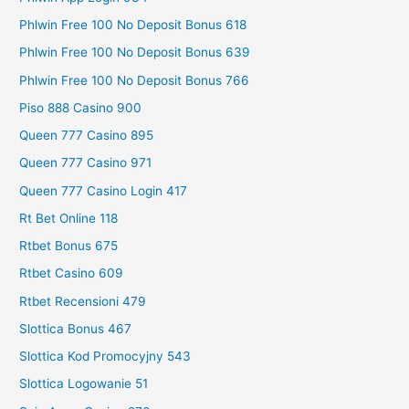
Phlwin Free 100 No Deposit Bonus 618
Phlwin Free 100 No Deposit Bonus 639
Phlwin Free 100 No Deposit Bonus 766
Piso 888 Casino 900
Queen 777 Casino 895
Queen 777 Casino 971
Queen 777 Casino Login 417
Rt Bet Online 118
Rtbet Bonus 675
Rtbet Casino 609
Rtbet Recensioni 479
Slottica Bonus 467
Slottica Kod Promocyjny 543
Slottica Logowanie 51