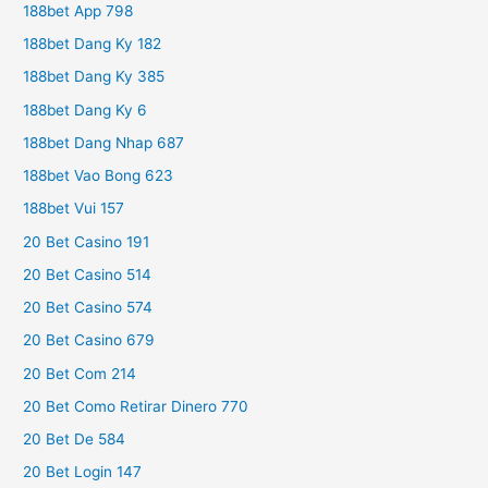
188bet App 798
188bet Dang Ky 182
188bet Dang Ky 385
188bet Dang Ky 6
188bet Dang Nhap 687
188bet Vao Bong 623
188bet Vui 157
20 Bet Casino 191
20 Bet Casino 514
20 Bet Casino 574
20 Bet Casino 679
20 Bet Com 214
20 Bet Como Retirar Dinero 770
20 Bet De 584
20 Bet Login 147