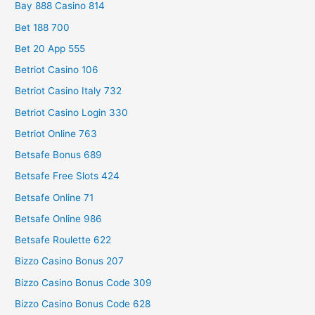
Bay 888 Casino 814
Bet 188 700
Bet 20 App 555
Betriot Casino 106
Betriot Casino Italy 732
Betriot Casino Login 330
Betriot Online 763
Betsafe Bonus 689
Betsafe Free Slots 424
Betsafe Online 71
Betsafe Online 986
Betsafe Roulette 622
Bizzo Casino Bonus 207
Bizzo Casino Bonus Code 309
Bizzo Casino Bonus Code 628