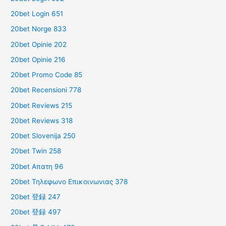
20bet Login 651
20bet Norge 833
20bet Opinie 202
20bet Opinie 216
20bet Promo Code 85
20bet Recensioni 778
20bet Reviews 215
20bet Reviews 318
20bet Slovenija 250
20bet Twin 258
20bet Απατη 96
20bet Τηλεφωνο Επικοινωνιας 378
20bet 登録 247
20bet 登録 497