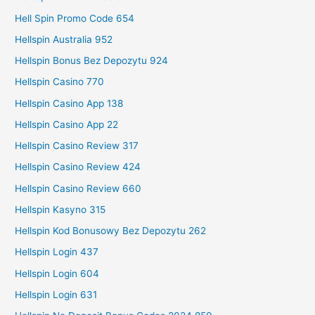
Hell Spin Promo Code 654
Hellspin Australia 952
Hellspin Bonus Bez Depozytu 924
Hellspin Casino 770
Hellspin Casino App 138
Hellspin Casino App 22
Hellspin Casino Review 317
Hellspin Casino Review 424
Hellspin Casino Review 660
Hellspin Kasyno 315
Hellspin Kod Bonusowy Bez Depozytu 262
Hellspin Login 437
Hellspin Login 604
Hellspin Login 631