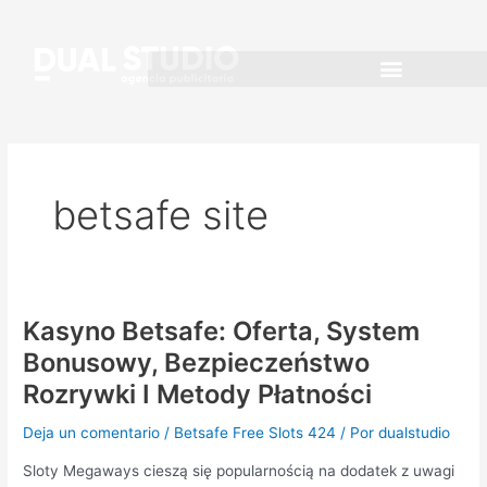
Ir
al
contenido
betsafe site
Kasyno Betsafe: Oferta, System
Kasyno
Betsafe:
Bonusowy, Bezpieczeństwo
Oferta,
Rozrywki I Metody Płatności
System
Bonusowy,
Deja un comentario
/
Betsafe Free Slots 424
/ Por
dualstudio
Bezpieczeństwo
Rozrywki
Sloty Megaways cieszą się popularnością na dodatek z uwagi