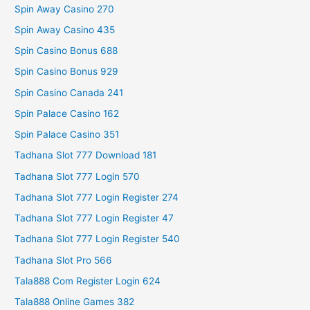
Spin Away Casino 270
Spin Away Casino 435
Spin Casino Bonus 688
Spin Casino Bonus 929
Spin Casino Canada 241
Spin Palace Casino 162
Spin Palace Casino 351
Tadhana Slot 777 Download 181
Tadhana Slot 777 Login 570
Tadhana Slot 777 Login Register 274
Tadhana Slot 777 Login Register 47
Tadhana Slot 777 Login Register 540
Tadhana Slot Pro 566
Tala888 Com Register Login 624
Tala888 Online Games 382