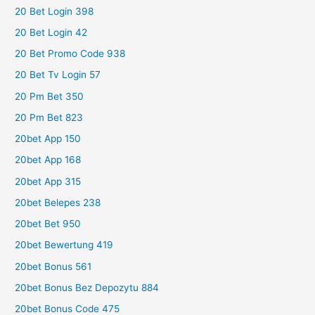
20 Bet Login 398
20 Bet Login 42
20 Bet Promo Code 938
20 Bet Tv Login 57
20 Pm Bet 350
20 Pm Bet 823
20bet App 150
20bet App 168
20bet App 315
20bet Belepes 238
20bet Bet 950
20bet Bewertung 419
20bet Bonus 561
20bet Bonus Bez Depozytu 884
20bet Bonus Code 475