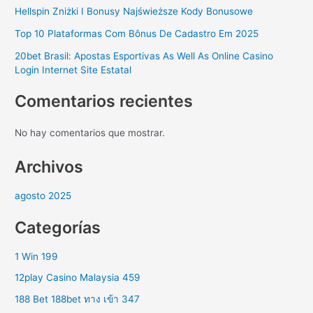
Hellspin Zniżki I Bonusy Najświeższe Kody Bonusowe
Top 10 Plataformas Com Bônus De Cadastro Em 2025
20bet Brasil: Apostas Esportivas As Well As Online Casino
Login Internet Site Estatal
Comentarios recientes
No hay comentarios que mostrar.
Archivos
agosto 2025
Categorías
1 Win 199
12play Casino Malaysia 459
188 Bet 188bet ทาง เข้า 347