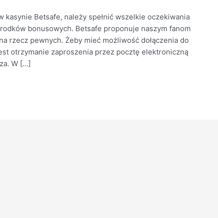
kasynie Betsafe, należy spełnić wszelkie oczekiwania
ą, środków bonusowych. Betsafe proponuje naszym fanom
na rzecz pewnych. Żeby mieć możliwość dołączenia do
est otrzymanie zaproszenia przez pocztę elektroniczną
za. W […]