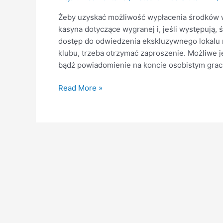
Nadprogram
Żeby uzyskać możliwość wypłacenia środków w 
Powitalny
kasyna dotyczące wygranej i, jeśli występuj
Do
dostęp do odwiedzenia ekskluzywnego lokalu 
3000
klubu, trzeba otrzymać zaproszenie. Możliwe j
Pln
bądź powiadomienie na koncie osobistym grac
Betsafe
Nasz
Read More »
Kraj