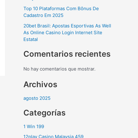
Top 10 Plataformas Com Bônus De
Cadastro Em 2025
20bet Brasil: Apostas Esportivas As Well
As Online Casino Login Internet Site
Estatal
Comentarios recientes
No hay comentarios que mostrar.
Archivos
agosto 2025
Categorías
1 Win 199
12play Casino Malaysia 459