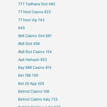
777 Tadhana Slot 480
777slot Casino 623
777slot Vip 743
845
8k8 Casino Slot 681
8k8 Slot 458
8k8 Slot Casino 154
Apk Hellspin 923
Bay 888 Casino 814
Bet 188 700
Bet 20 App 555
Betriot Casino 106
Betriot Casino Italy 732