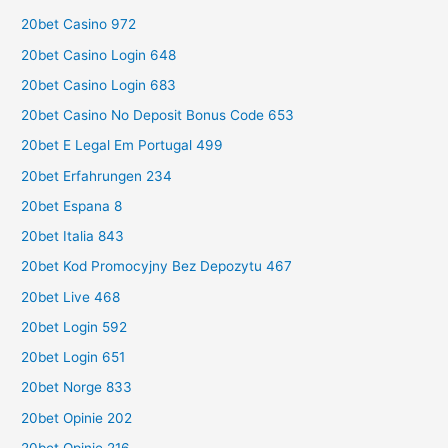
20bet Casino 972
20bet Casino Login 648
20bet Casino Login 683
20bet Casino No Deposit Bonus Code 653
20bet E Legal Em Portugal 499
20bet Erfahrungen 234
20bet Espana 8
20bet Italia 843
20bet Kod Promocyjny Bez Depozytu 467
20bet Live 468
20bet Login 592
20bet Login 651
20bet Norge 833
20bet Opinie 202
20bet Opinie 216