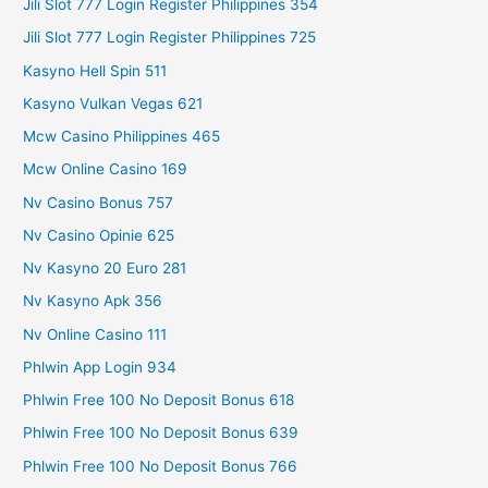
Jili Slot 777 Login Register Philippines 354
Jili Slot 777 Login Register Philippines 725
Kasyno Hell Spin 511
Kasyno Vulkan Vegas 621
Mcw Casino Philippines 465
Mcw Online Casino 169
Nv Casino Bonus 757
Nv Casino Opinie 625
Nv Kasyno 20 Euro 281
Nv Kasyno Apk 356
Nv Online Casino 111
Phlwin App Login 934
Phlwin Free 100 No Deposit Bonus 618
Phlwin Free 100 No Deposit Bonus 639
Phlwin Free 100 No Deposit Bonus 766