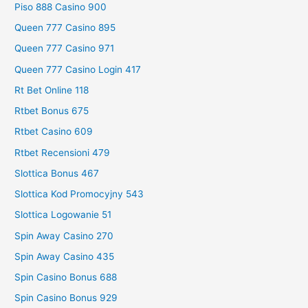
Piso 888 Casino 900
Queen 777 Casino 895
Queen 777 Casino 971
Queen 777 Casino Login 417
Rt Bet Online 118
Rtbet Bonus 675
Rtbet Casino 609
Rtbet Recensioni 479
Slottica Bonus 467
Slottica Kod Promocyjny 543
Slottica Logowanie 51
Spin Away Casino 270
Spin Away Casino 435
Spin Casino Bonus 688
Spin Casino Bonus 929