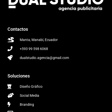
Contactos
Manta, Manabí, Ecuador
+593 99 598 6068
dualstudio.agencia@gmail.com
Soluciones
Diseño Gráfico
Social Media
Branding