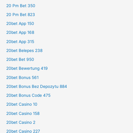
20 Pm Bet 350
20 Pm Bet 823
20bet App 150
20bet App 168
20bet App 315
20bet Belepes 238
20bet Bet 950
20bet Bewertung 419
20bet Bonus 561
20bet Bonus Bez Depozytu 884
20bet Bonus Code 475
20bet Casino 10
20bet Casino 158
20bet Casino 2
20bet Casino 227