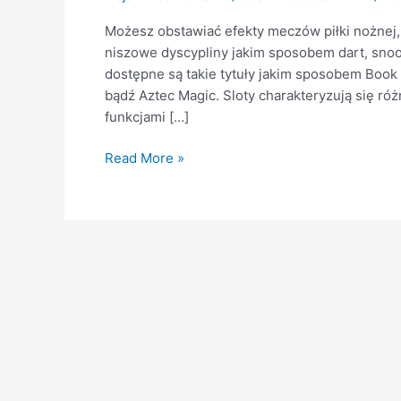
888
Możesz obstawiać efekty meczów piłki nożnej, 
Starz
niszowe dyscypliny jakim sposobem dart, sno
W
dostępne są takie tytuły jakim sposobem Book
Polsce
bądź Aztec Magic. Sloty charakteryzują się ró
Twoja
funkcjami […]
Możliwość
Na
Read More »
Duże
Wygrane!