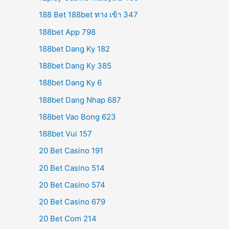
188 Bet 188bet ทาง เข้า 347
188bet App 798
188bet Dang Ky 182
188bet Dang Ky 385
188bet Dang Ky 6
188bet Dang Nhap 687
188bet Vao Bong 623
188bet Vui 157
20 Bet Casino 191
20 Bet Casino 514
20 Bet Casino 574
20 Bet Casino 679
20 Bet Com 214