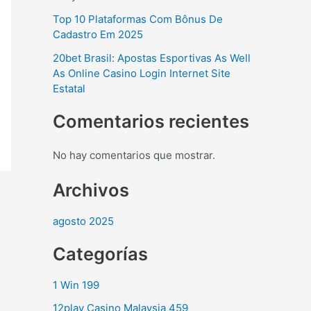
Top 10 Plataformas Com Bônus De
Cadastro Em 2025
20bet Brasil: Apostas Esportivas As Well
As Online Casino Login Internet Site
Estatal
Comentarios recientes
No hay comentarios que mostrar.
Archivos
agosto 2025
Categorías
1 Win 199
12play Casino Malaysia 459