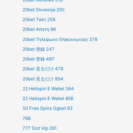
20bet Slovenija 250
20bet Twin 258
20bet Απατη 96
20bet Τηλεφωνο Επικοινωνιας 378
20bet 登録 247
20bet 登録 497
20bet 見るだけ 479
20bet 見るだけ 854
22 Hellspin E Wallet 364
22 Hellspin E Wallet 856
50 Free Spins Ggbet 93
768
777 Slot Vip 261