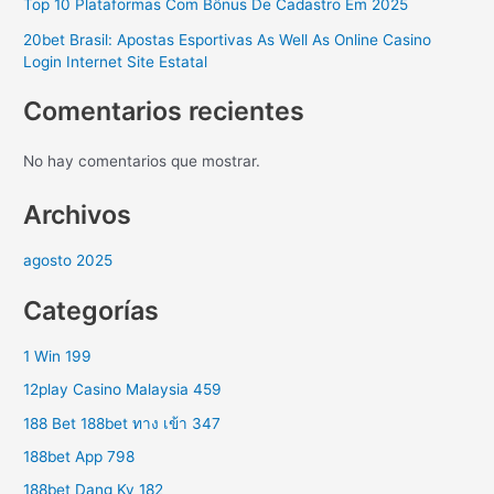
Top 10 Plataformas Com Bônus De Cadastro Em 2025
20bet Brasil: Apostas Esportivas As Well As Online Casino
Login Internet Site Estatal
Comentarios recientes
No hay comentarios que mostrar.
Archivos
agosto 2025
Categorías
1 Win 199
12play Casino Malaysia 459
188 Bet 188bet ทาง เข้า 347
188bet App 798
188bet Dang Ky 182