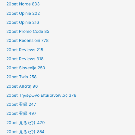
20bet Norge 833
20bet Opinie 202
20bet Opinie 216
20bet Promo Code 85
20bet Recensioni 778
20bet Reviews 215
20bet Reviews 318
20bet Slovenija 250
20bet Twin 258
20bet Απατη 96
20bet Τηλεφωνο Επικοινωνιας 378
20bet 登録 247
20bet 登録 497
20bet 見るだけ 479
20bet 見るだけ 854