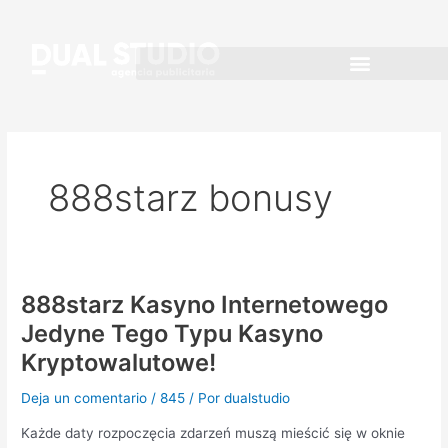
Ir
al
contenido
888starz bonusy
888starz Kasyno Internetowego
888starz
Kasyno
Jedyne Tego Typu Kasyno
Internetowego
Kryptowalutowe!
Jedyne
Tego
Deja un comentario
/
845
/ Por
dualstudio
Typu
Kasyno
Każde daty rozpoczęcia zdarzeń muszą mieścić się w oknie