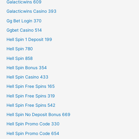
Galacticwins 609
Galacticwins Casino 393
Gg Bet Login 370
Ggbet Casino 514
Hell Spin 1 Deposit 199
Hell Spin 780
Hell Spin 858
Hell Spin Bonus 354
Hell Spin Casino 433
Hell Spin Free Spins 165
Hell Spin Free Spins 319
Hell Spin Free Spins 542
Hell Spin No Deposit Bonus 669
Hell Spin Promo Code 330
Hell Spin Promo Code 654