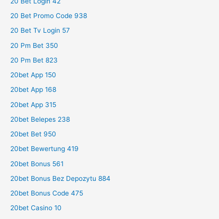
20 Bet Login 42
20 Bet Promo Code 938
20 Bet Tv Login 57
20 Pm Bet 350
20 Pm Bet 823
20bet App 150
20bet App 168
20bet App 315
20bet Belepes 238
20bet Bet 950
20bet Bewertung 419
20bet Bonus 561
20bet Bonus Bez Depozytu 884
20bet Bonus Code 475
20bet Casino 10