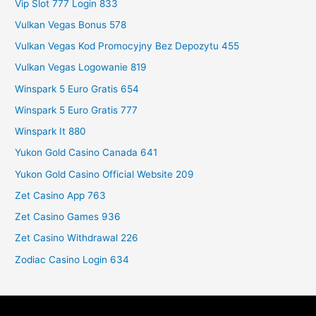
Vip Slot 777 Login 833
Vulkan Vegas Bonus 578
Vulkan Vegas Kod Promocyjny Bez Depozytu 455
Vulkan Vegas Logowanie 819
Winspark 5 Euro Gratis 654
Winspark 5 Euro Gratis 777
Winspark It 880
Yukon Gold Casino Canada 641
Yukon Gold Casino Official Website 209
Zet Casino App 763
Zet Casino Games 936
Zet Casino Withdrawal 226
Zodiac Casino Login 634