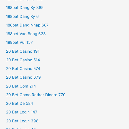
188bet Dang Ky 385
188bet Dang Ky 6
188bet Dang Nhap 687
188bet Vao Bong 623
188bet Vui 157
20 Bet Casino 191
20 Bet Casino 514
20 Bet Casino 574
20 Bet Casino 679
20 Bet Com 214
20 Bet Como Retirar Dinero 770
20 Bet De 584
20 Bet Login 147
20 Bet Login 398