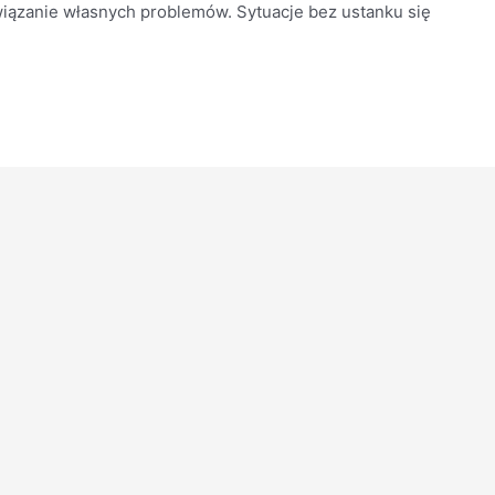
iązanie własnych problemów. Sytuacje bez ustanku się