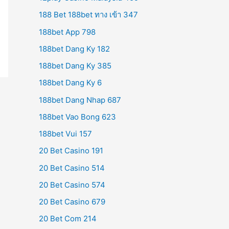
188 Bet 188bet ทาง เข้า 347
188bet App 798
188bet Dang Ky 182
188bet Dang Ky 385
188bet Dang Ky 6
188bet Dang Nhap 687
188bet Vao Bong 623
188bet Vui 157
20 Bet Casino 191
20 Bet Casino 514
20 Bet Casino 574
20 Bet Casino 679
20 Bet Com 214