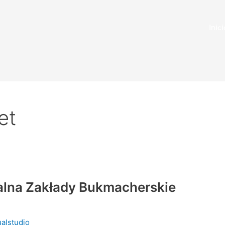
Inici
et
alna Zakłady Bukmacherskie
alstudio