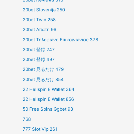
20bet Slovenija 250
20bet Twin 258
20bet Απατη 96
20bet Τηλεφωνο Επικοινωνιας 378
20bet 登録 247
20bet 登録 497
20bet 見るだけ 479
20bet 見るだけ 854
22 Hellspin E Wallet 364
22 Hellspin E Wallet 856
50 Free Spins Ggbet 93
768
777 Slot Vip 261