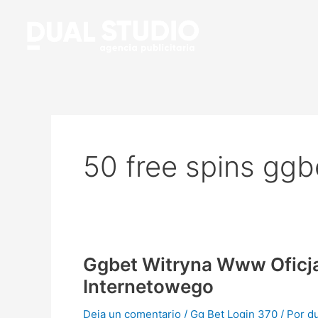
Ir
al
contenido
50 free spins ggb
Ggbet Witryna Www Oficj
Ggbet
Witryna
Internetowego
Www
Oficjalna
Deja un comentario
/
Gg Bet Login 370
/ Por
du