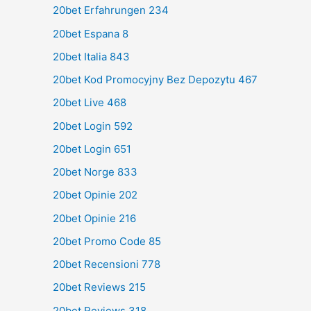
20bet Erfahrungen 234
20bet Espana 8
20bet Italia 843
20bet Kod Promocyjny Bez Depozytu 467
20bet Live 468
20bet Login 592
20bet Login 651
20bet Norge 833
20bet Opinie 202
20bet Opinie 216
20bet Promo Code 85
20bet Recensioni 778
20bet Reviews 215
20bet Reviews 318